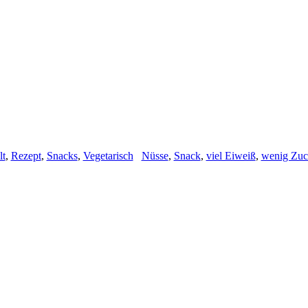
lt
,
Rezept
,
Snacks
,
Vegetarisch
Nüsse
,
Snack
,
viel Eiweiß
,
wenig Zuc