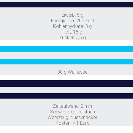
Eiweiß: 5 g
Energie: ca. 200 kcal
Kohlenhydrate: 3 g
Fett: 18 g
Zucker: 0,5 g
30 g Walnüsse
Zeitaufwand: 2 min
Schwierigkeit: einfach
Werkzeug: Nussknacker
Kosten: < 1 Euro