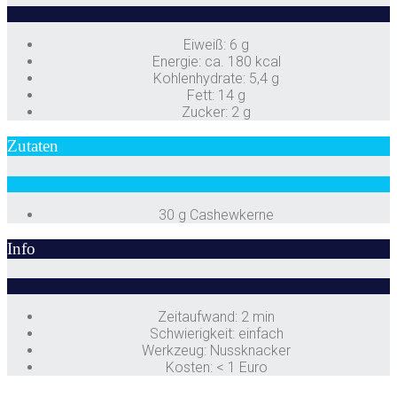
Eiweiß: 6 g
Energie: ca. 180 kcal
Kohlenhydrate: 5,4 g
Fett: 14 g
Zucker: 2 g
Zutaten
30 g Cashewkerne
Info
Zeitaufwand: 2 min
Schwierigkeit: einfach
Werkzeug: Nussknacker
Kosten: < 1 Euro