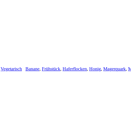
,
Vegetarisch
Banane
,
Frühstück
,
Haferflocken
,
Honig
,
Magerquark
,
M