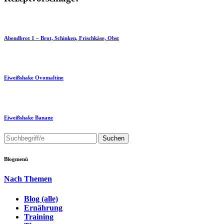
Abendbrot 1 – Brot, Schinken, Frischkäse, Obst
Eiweißshake Ovomaltine
Eiweißshake Banane
Blogmenü
Nach Themen
Blog (alle)
Ernährung
Training