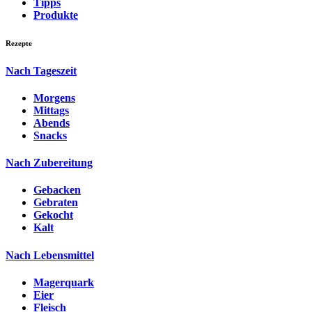
Tipps
Produkte
Rezepte
Nach Tageszeit
Morgens
Mittags
Abends
Snacks
Nach Zubereitung
Gebacken
Gebraten
Gekocht
Kalt
Nach Lebensmittel
Magerquark
Eier
Fleisch