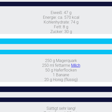
Eiweiß: 47 g
Energie: ca. 570 kcal
Kohlenhydrate: 74 g
Fett: 8 g
Zucker: 30 g
250 g Magerquark
250 ml fettarme
Milch
50 g Haferflocken
1 Banane
20 g Honig (flüssig)
Sättigt sehr lang!