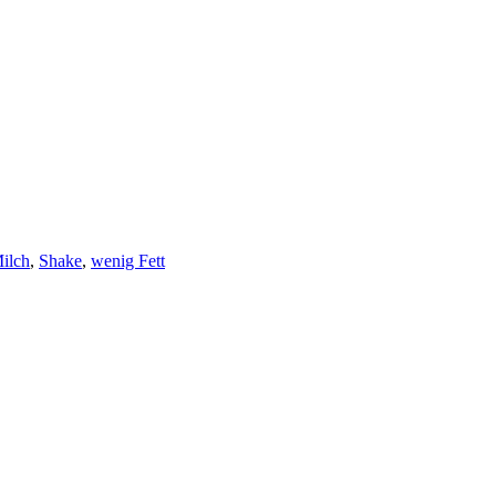
ilch
,
Shake
,
wenig Fett